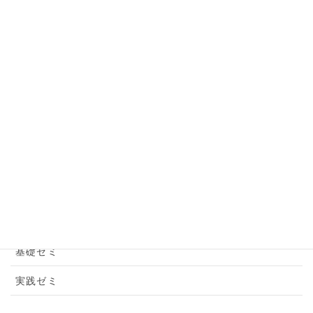
2025年度
〜ながラーインタビュー
この舟のろう方式
ながららぼ
イベントアーカイブ
フォーラム
ワークショップ
募集説明会
基礎ゼミ
実践ゼミ