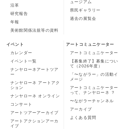
ュージアム
沿革
県民ギャラリー
研究報告
過去の展覧会
年報
美術館関係法規等の資料
イベント
アートコミュニケーター
カレンダー
アートコミュニケーター
イベント一覧
【募集終了】募集につい
て（2026年度）
ナンヤローネアートツア
ー
「〜ながラー」の活動イ
メージ
ナンヤローネ アートアク
ション
アートコミュニケーター
って、ナンヤローネ ？
ナンヤローネ オンライン
〜ながラーチャンネル
コンサート
アーカイブ
アートツアーアーカイブ
よくある質問
アートアクションアーカ
イブ