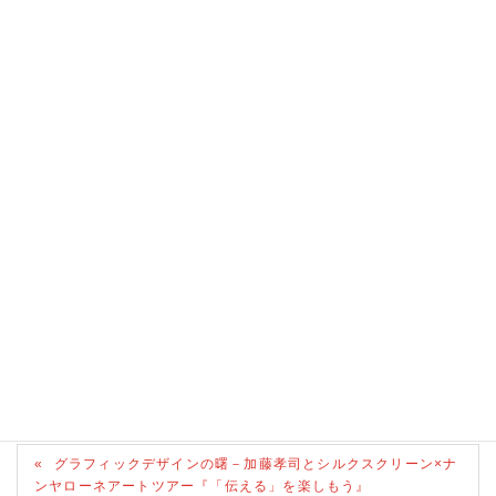
参加者の声（アンケートから抜粋）
・展示がとてもインパクトのあるものだったので、色んな参加者の方
と感じたことを話すのが楽しく、より深く考えることができました。
最後に表現することで自分の感性を外に出す作業がとても楽しかっ
た。
・アフリカ展は何回か鑑賞しましたが、いつも目の行かない作品ばか
りが選ばれていて、深く鑑賞できてよかった。
グラフィックデザインの曙－加藤孝司とシルクスクリーン×ナ
ンヤローネアートツアー『「伝える」を楽しもう』