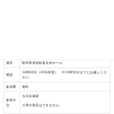
日にち
令和8年7月12日(日)
場所
岐阜県美術館多目的ホール
14時00分（40分程度） ※13時50分までにお越しくだ
開演
さい。
参加費
無料
当日先着順
参加方
※席の指定はできません。
法