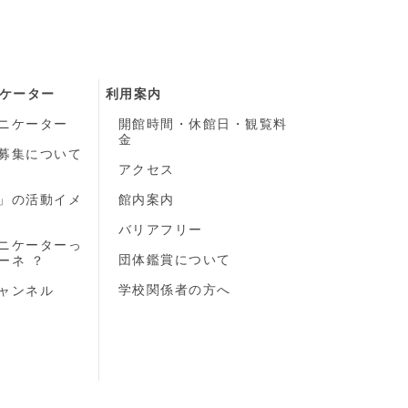
ケーター
利用案内
ニケーター
開館時間・休館日・観覧料
金
募集について
）
アクセス
」の活動イメ
館内案内
バリアフリー
ニケーターっ
団体鑑賞について
ーネ ？
学校関係者の方へ
ャンネル