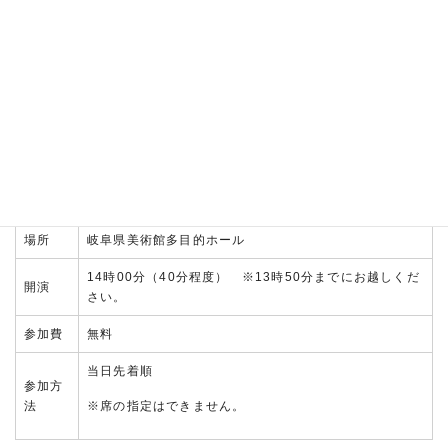
日にち
令和7年7月13日
演奏者
大井 なつき
場所
岐阜県美術館多目的ホール
14時00分（40分程度） ※13時50分までにお越しくだ
開演
さい。
参加費
無料
当日先着順
参加方
※席の指定はできません。
法