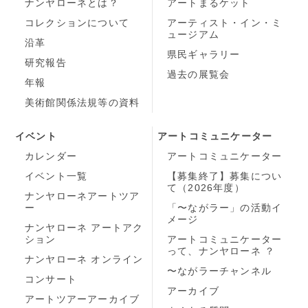
ナンヤローネとは？
アートまるケット
コレクションについて
アーティスト・イン・ミ
ュージアム
沿革
県民ギャラリー
研究報告
過去の展覧会
年報
美術館関係法規等の資料
イベント
アートコミュニケーター
カレンダー
アートコミュニケーター
イベント一覧
【募集終了】募集につい
て（2026年度）
ナンヤローネアートツア
ー
「〜ながラー」の活動イ
メージ
ナンヤローネ アートアク
ション
アートコミュニケーター
って、ナンヤローネ ？
ナンヤローネ オンライン
〜ながラーチャンネル
コンサート
アーカイブ
アートツアーアーカイブ