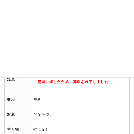
講師
須藤玲子（第11回円空大賞受賞作家）
会場
多目的ホール
端切れや不要となった布を使い、オリジナルのスカ
内容
ーフを作ります。
先着20名
定員
→定員に達したため、募集を終了しました。
費用
無料
対象
どなたでも
持ち物
特になし