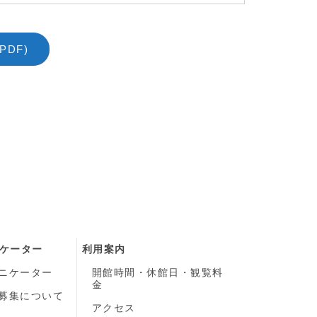
DF)
ケーター
利用案内
ニケーター
開館時間・休館日・観覧料
金
募集について
）
アクセス