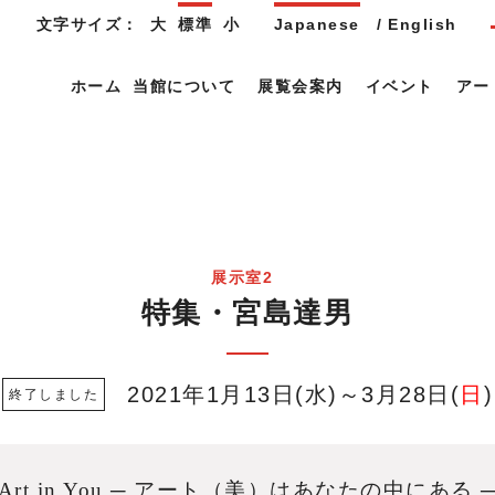
文字サイズ：
大
標準
小
Japanese
English
ホーム
当館について
展覧会案内
イベント
アー
展示室2
特集・宮島達男
2021年1月13日
水
～3月28日
日
Art in You ─ アート（美）はあなたの中にある 