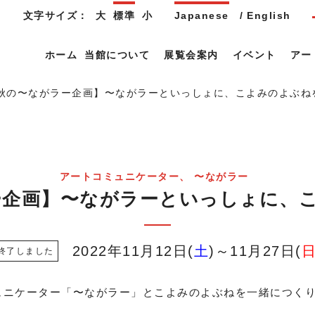
文字サイズ：
大
標準
小
Japanese
English
ホーム
当館について
展覧会案内
イベント
アー
年 秋の〜ながラー企画】〜ながラーといっしょに、こよみのよぶね
アートコミュニケーター
〜ながラー
ラー企画】〜ながラーといっしょに
2022年11月12日
土
～11月27日
ュニケーター「〜ながラー」とこよみのよぶねを一緒につく