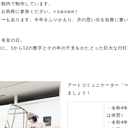
を館内で制作しています。
、お気軽に参加ください。
※完成次第終了
ナーもあります。今年をふりかえり、月の思い出を短冊に書
？
、冬至の日。
に、1から12の数字とその年の干支をかたどった巨大な行
アートコミュニケーター「
ましょう！
・令和4年1
は休憩）
・令和4年1