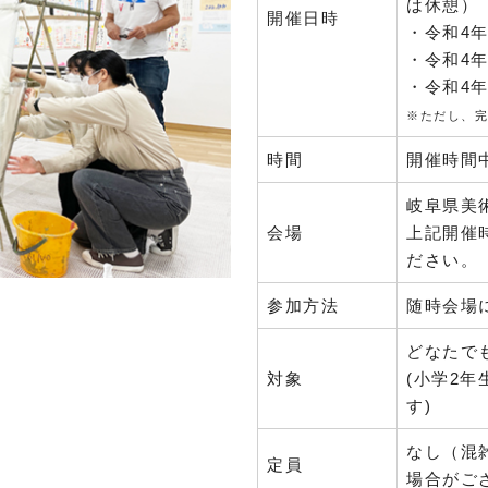
は休憩）
開催日時
・令和4年1
・令和4年1
・令和4年1
※ただし、完
時間
開催時間
岐阜県美
会場
上記開催
ださい。
参加方法
随時会場
どなたで
対象
(小学2
す)
なし（混
定員
場合がご