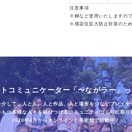
注意事項
※糊など使用いたしますの
※感染症拡大防止対策のた
ートコミュニケーター「〜ながラー」っ
を介して、人と人、人と作品、人と場所をつなぐプレイヤ
をもつ多様な人々を結びつけるコミュニティづくりに取り
2020年4月からオンラインと美術館で活動中！