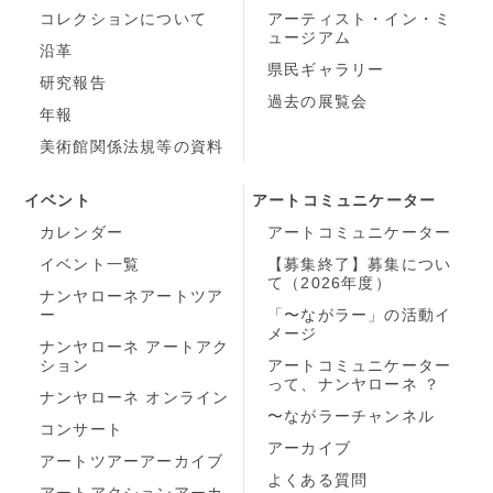
コレクションについて
アーティスト・イン・ミ
ュージアム
沿革
県民ギャラリー
研究報告
過去の展覧会
年報
美術館関係法規等の資料
イベント
アートコミュニケーター
カレンダー
アートコミュニケーター
イベント一覧
【募集終了】募集につい
て（2026年度）
ナンヤローネアートツア
ー
「〜ながラー」の活動イ
メージ
ナンヤローネ アートアク
ション
アートコミュニケーター
って、ナンヤローネ ？
ナンヤローネ オンライン
〜ながラーチャンネル
コンサート
アーカイブ
アートツアーアーカイブ
よくある質問
アートアクションアーカ