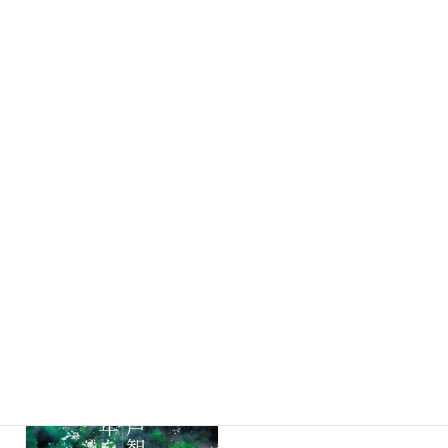
神戸智行－千年を描く－
神戸智行－千年を描く－
【日本画ワークショップ】
【美術講座】「Kami is in the
details 神は細部に宿る―神戸
2024年8月10日
土
作品の魅力 」
11時00分～16時00分
2024年7月27日
土
13時30分～15時00分
神戸智行－千年を描く－