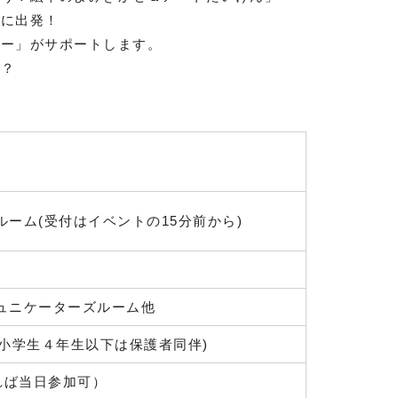
検に出発！
ラー」がサポートします。
か？
ーム(受付はイベントの15分前から)
ュニケーターズルーム他
(小学生４年生以下は保護者同伴)
れば当日参加可）