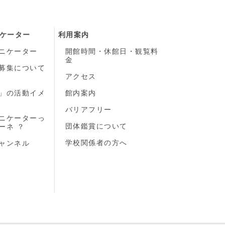
ケーター
利用案内
ニケーター
開館時間・休館日・観覧料
金
募集について
）
アクセス
」の活動イメ
館内案内
バリアフリー
ニケーターっ
団体鑑賞について
ーネ ？
学校関係者の方へ
ャンネル