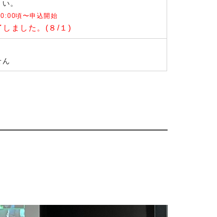
さい。
10:00頃〜申込開始
しました。(８/１)
せん