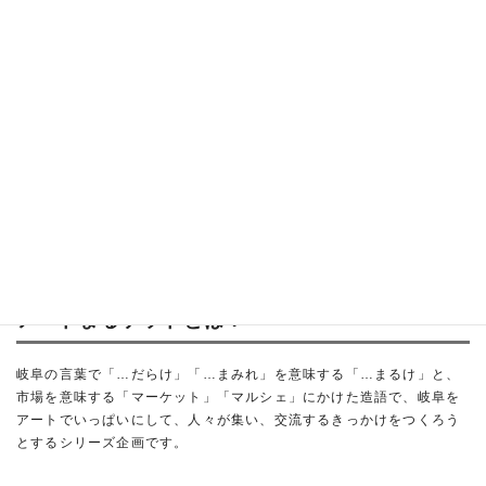
※休館日：月曜日（祝•休日の場合は翌平日）
観覧料
無料
主催
岐阜県美術館
報道発表資料（PDF）
作品リスト（PDF）
アートまるケットとは？
岐阜の言葉で「…だらけ」「…まみれ」を意味する「…まるけ」と、
市場を意味する「マーケット」「マルシェ」にかけた造語で、岐阜を
アートでいっぱいにして、人々が集い、交流するきっかけをつくろう
とするシリーズ企画です。