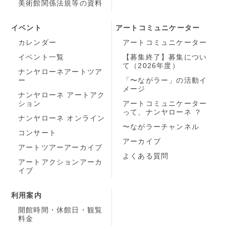
美術館関係法規等の資料
イベント
アートコミュニケーター
カレンダー
アートコミュニケーター
イベント一覧
【募集終了】募集につい
て（2026年度）
ナンヤローネアートツア
ー
「〜ながラー」の活動イ
メージ
ナンヤローネ アートアク
ション
アートコミュニケーター
って、ナンヤローネ ？
ナンヤローネ オンライン
〜ながラーチャンネル
コンサート
アーカイブ
アートツアーアーカイブ
よくある質問
アートアクションアーカ
イブ
利用案内
開館時間・休館日・観覧
料金