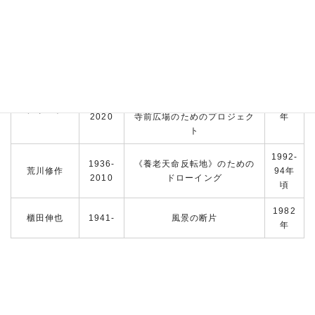
主な出品予定リスト
制作
作家名
誕生-没
作品名
年
梱包されたヴィットリオ・エ
1935-
マヌエレの記念碑、ミラノ本
1975
クリスト
2020
寺前広場のためのプロジェク
年
ト
1992-
1936-
《養老天命反転地》のための
荒川修作
94年
2010
ドローイング
頃
1982
櫃田伸也
1941-
風景の断片
年