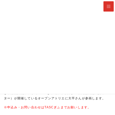
8月9日(日) 本日は開館日
10:00-18:00(入場は17:30まで)
HOME
プログラム・イベント
TASCぎふ×県美スペシャルDAY
連携企画
アーティスト・イン・ミュージアム
TASCぎふ×県美スペシャルDAY
2022年7月27日
水
詳細
ぎふ清流文化プラザでTASCぎふ（岐阜県障がい者芸術文化支援セン
ター）が開催しているオープンアトリエに大平さんが参画します。
※申込み・お問い合わせはTASCぎふまでお願いします。