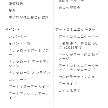
県民ギャラリー
研究報告
過去の展覧会
年報
美術館関係法規等の資料
イベント
アートコミュニケーター
カレンダー
アートコミュニケーター
イベント一覧
【募集終了】募集につい
て（2026年度）
ナンヤローネアートツア
ー
「〜ながラー」の活動イ
メージ
ナンヤローネ アートアク
ション
アートコミュニケーター
って、ナンヤローネ ？
ナンヤローネ オンライン
〜ながラーチャンネル
コンサート
アーカイブ
アートツアーアーカイブ
よくある質問
アートアクションアーカ
イブ