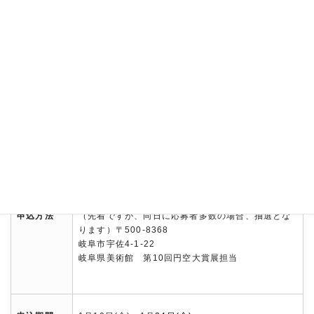
定員
先着20名
費用
無料
対象
中学生以上
持ち物
0.05mmのペン
往復はがきに、希望ワークショップ名、お名前、ふ
りがな、性別、住所、年齢、電話番号を記載して、
下記担当宛に郵送してください。
申込方法
（先着ですが、同日に応募者多数の場合、抽選とな
ります）〒500-8368
岐阜市宇佐4-1-22
岐阜県美術館 第10回円空大賞展担当