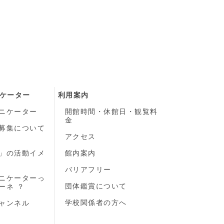
ケーター
利用案内
ニケーター
開館時間・休館日・観覧料
金
募集について
）
アクセス
」の活動イメ
館内案内
バリアフリー
ニケーターっ
団体鑑賞について
ーネ ？
学校関係者の方へ
ャンネル