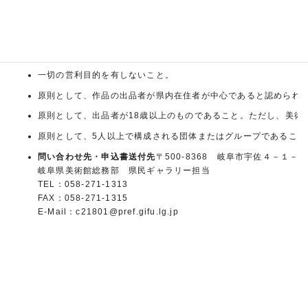
(4)過去に開催した展覧会の様子がわかる資料（案内はがき、
（3）県民ギャラリー利用許可基準
使用目的が、美術文化に関するものであること。
一切の営利目的を有しないこと。
原則として、作品の出品者が県内在住者が中心であると認められ
原則として、出品者が18歳以上のものであること。ただし、美術
原則として、5人以上で構成される団体またはグループであること
問い合わせ先・申込書送付先
〒500-8368 岐阜市宇佐４－１－
岐阜県美術館総務部 県民ギャラリー担当
TEL：058-271-1313
FAX：058-271-1315
E-Mail：c21801@pref.gifu.lg.jp