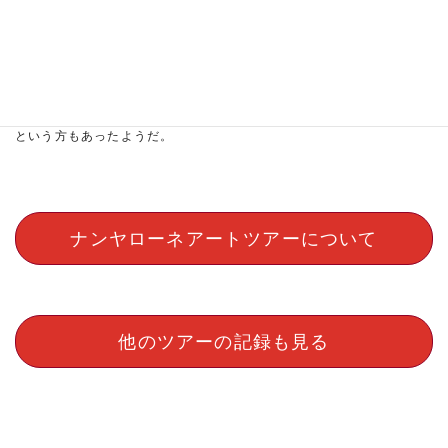
スタッフの振り返り
・今回のスケッチは、コネクターである着色した紙を直接加工すると
いうことで、絵を描くことが苦手な人でもすぐに取り掛かれてよかっ
た。こうしたスケッチは表現の幅も広がるので時間をもっとかけたい
という方もあったようだ。
ナンヤローネアートツアーについて
他のツアーの記録も見る