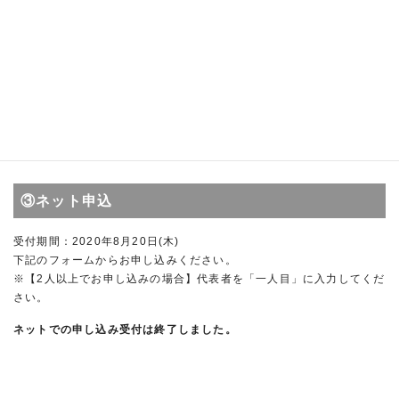
②来館申込
受付期間：2020年8月20日(木)
受付時間：10:00～18:00 ※休館日(月曜日)を除く
当館のナンヤローネステーション(総合案内)にて、参加を希望するイ
ベント名「Such Such Such キャラバン！in 岐阜現代陶芸美術館(ナ
ンヤローネ アートツアー)」、代表者名、参加人数、ご連絡先電話番
号をお伝えください。
③ネット申込
受付期間：2020年8月20日(木)
下記のフォームからお申し込みください。
※【2人以上でお申し込みの場合】代表者を「一人目」に入力してくだ
さい。
ネットでの申し込み受付は終了しました。