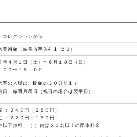
ンコレクションから
県美術館（岐阜市宇佐4−1−２２）
５年４月１日（土）〜６月１８日（日）
：００〜１８：００
示室の入場は、閉館の３０分前まで
館日：毎週月曜日（祝日の場合は翌平日）
般 ：３４０円（２８０円）
生 ：２２０円（１６０円）
生以下無料、（ ）内は２０名以上の団体料金