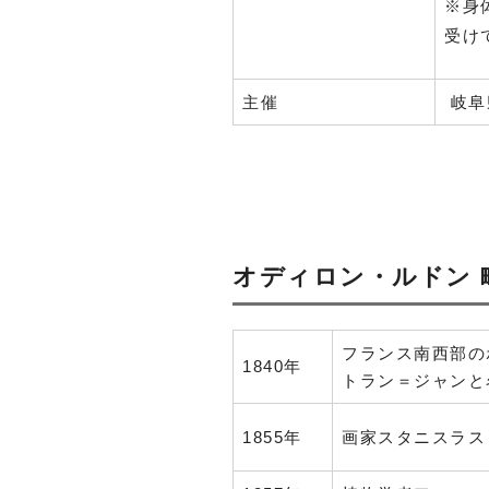
※身
受け
主催
岐阜
オディロン・ルドン 
フランス南西部の
1840年
トラン＝ジャンと
1855年
画家スタニスラス