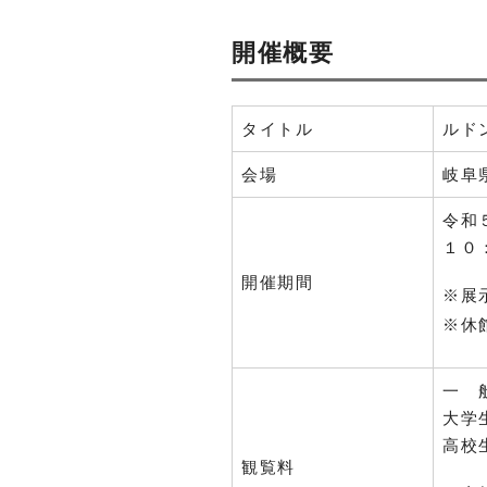
開催概要
タイトル
ルド
会場
岐阜
令和
１０
開催期間
※展
※休
一 
大学
高校
観覧料