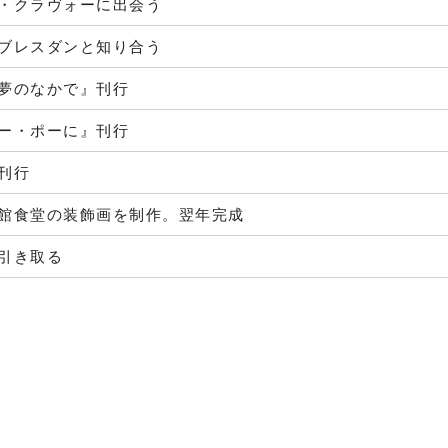
・クラヴォーに出会う
ブレスダンと知り合う
夢のなかで』刊行
ー・ポーに』刊行
刊行
館食堂の装飾画を制作。翌年完成
引き取る