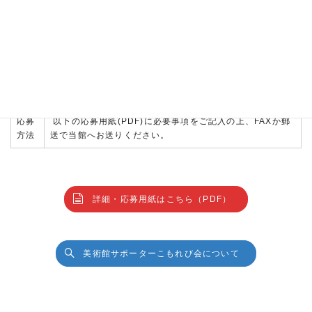
岐阜県美術館でボランティアをしませんか？
岐阜県美術館では「好きなことを、好きな時に、好きなだけ」をモッ
トーに、ボランティア活動をしていただく美術館サポーターを募集し
ます。
募集
2021年1月27日(水)〜2月28日(日)
期間
応募
以下の応募用紙(PDF)に必要事項をご記入の上、FAXか郵
方法
送で当館へお送りください。
詳細・応募用紙はこちら（PDF）
美術館サポーターこもれび会について