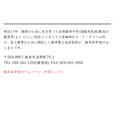
岐阜県立岐阜盲学校
明治27年、眼病のために光を失った旧制岐阜中学(現岐阜高校)教員の
森巻耳(もり けんじ)先生とイギリス人宣教師のＡ・Ｆ・チャペル氏
が、盲人教育のために開設した岐阜聖公会訓盲院が、岐阜盲学校のは
じまりです。
〒500-8807 岐阜市北野町70-1
TEL.058-262-1255(事務室) FAX.058-262-2854
岐阜盲学校ホームページ（外部リンク）