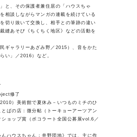
ん」と、その保護者兼住居の「ハウスちゃ
ーを相談しながらマンガの連載を続けている
字を切り抜いて交換し、相手との筆跡の違い
こ裁縫あそび《ちくちく地区》などの活動を
民ギャラリーあざみ野／2015）、音をかた
い」／2016）など。
了
oject修了
2010）美術館で夏休み－いつものミチのひ
」ことばの店：微分帖（トーキョーアーツアン
ショップ賞（ポコラート全国公募展vol.6／
ちゃんハウスちゃん：井野団地》では、主に作