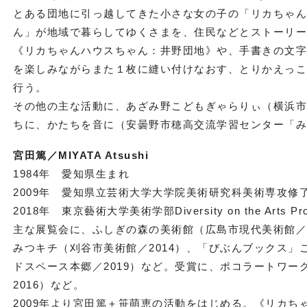
とある団地に引っ越してきた小さな女の子の「リカちゃ
ん」が地域で暮らしてゆくさまを、住民などとストーリ
《リカちゃんハウスちゃん：井野団地》や、手書きの文
を楽しみながらまた１枚に縫い付けなおす、とりかえっ
行う。
その他の主な活動に、あざみ野こどもぎゃらりぃ（横浜市
ちに、かたちを音に（安曇野市穂高交流学習センター「みら
宮田篤／MIYATA Atsushi
1984年 愛知県生まれ
2009年 愛知県立芸術大学大学院美術研究科美術専攻修
2018年 東京藝術大学美術学部Diversity on the Arts Pr
主な展覧会に、ふしぎの森の美術館（広島市現代美術館／
みつキチ（刈谷市美術館／2014）、「びぶんブックス
ドスペース本郷／2019）など。受賞に、ポコラートワーク
2016）など。
2009年より宮田篤＋笹萌恵の活動をはじめる。《リカ