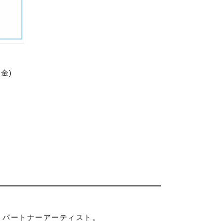
金
》パートナーアーティスト。