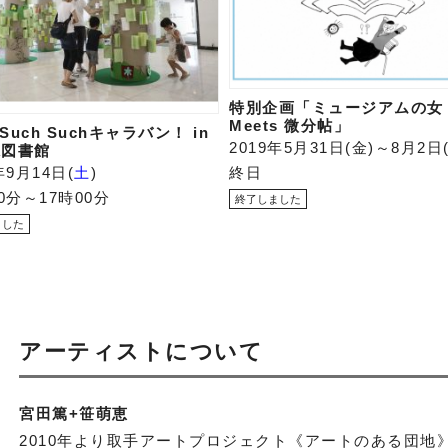
特別企画「ミュージアムの女
Meets 微分帖」
 Such Suchキャラバン！ in
2019年5月31日
金
～8月2日
県図書館
年9月14日
土
終日
00分～17時00分
アーティストについて
宮田篤+笹萌恵
2010年より取手アートプロジェクト《アートのある団地