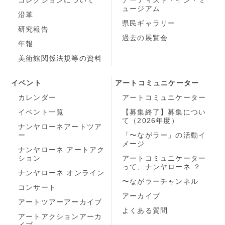
ュージアム
沿革
県民ギャラリー
研究報告
過去の展覧会
年報
美術館関係法規等の資料
イベント
アートコミュニケーター
カレンダー
アートコミュニケーター
イベント一覧
【募集終了】募集につい
て（2026年度）
ナンヤローネアートツア
ー
「〜ながラー」の活動イ
メージ
ナンヤローネ アートアク
ション
アートコミュニケーター
って、ナンヤローネ ？
ナンヤローネ オンライン
〜ながラーチャンネル
コンサート
アーカイブ
アートツアーアーカイブ
よくある質問
アートアクションアーカ
イブ