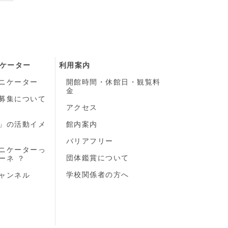
ケーター
利用案内
ニケーター
開館時間・休館日・観覧料
金
募集について
）
アクセス
」の活動イメ
館内案内
バリアフリー
ニケーターっ
団体鑑賞について
ーネ ？
学校関係者の方へ
ャンネル