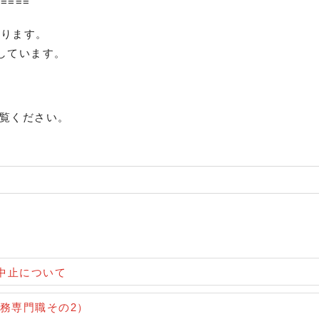
=====
あります。
しています。
覧ください。
中止について
業務専門職その2）