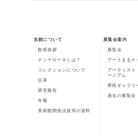
当館について
展覧会案内
館長挨拶
展覧会
ナンヤローネとは？
アートまるケ
コレクションについて
アーティスト
ージアム
沿革
県民ギャラリ
研究報告
過去の展覧会
年報
美術館関係法規等の資料