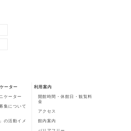
ケーター
利用案内
ニケーター
開館時間・休館日・観覧料
金
募集について
）
アクセス
」の活動イメ
館内案内
バリアフリー