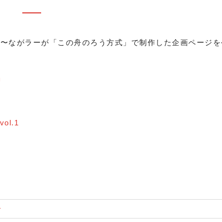
、〜ながラーが「この舟のろう方式」で制作した企画ページを
」
l.1
ー