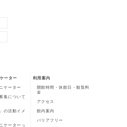
ケーター
利用案内
ニケーター
開館時間・休館日・観覧料
金
募集について
）
アクセス
」の活動イメ
館内案内
バリアフリー
ニケーターっ