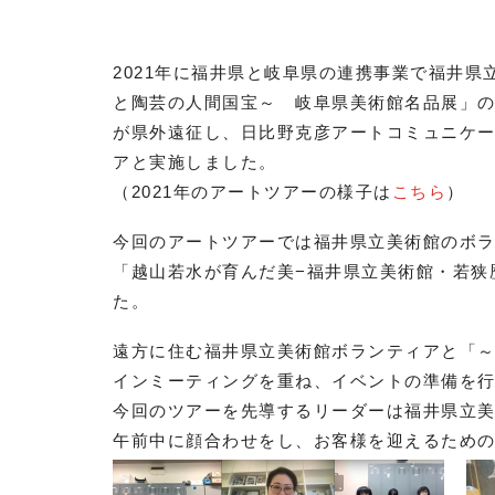
2021年に福井県と岐阜県の連携事業で福井
と陶芸の人間国宝～ 岐阜県美術館名品展」
が県外遠征し、日比野克彦アートコミュニケーショ
アと実施しました。
（2021年のアートツアーの様子は
こちら
）
今回のアートツアーでは福井県立美術館のボ
「越山若水が育んだ美−福井県立美術館・若狭
た。
遠方に住む福井県立美術館ボランティアと「
インミーティングを重ね、イベントの準備を
今回のツアーを先導するリーダーは福井県立
午前中に顔合わせをし、お客様を迎えるため