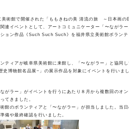
県立美術館で開催された「ももきねの美 清流の旅 ～日本画の
の関連イベントとして、アートコミュニケーター「〜ながラー
ン作品《Such Such Such》を福井県立美術館ボランテ
ランティアが岐阜県美術館に来館し、「〜ながラー」と協同し
歴史博物館名品展−」の展示作品を対象に
イベントを行いま
～ながラー」がイベントを行うにあたり８月から複数回のオン
行ってきました。
美術館のボランティアと「〜ながラー」が担当しました。当日
の準備や最終確認を行いました。