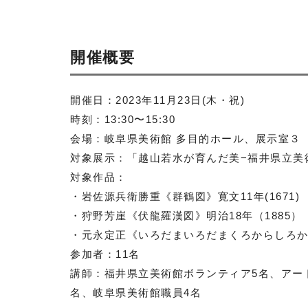
開催概要
開催日：
2023
年
11
月
23
日
(
木・祝
)
時刻：
13:30
〜
15:30
会場：岐阜県美術館 多目的ホール、展示室３
対象展示：「越山若水が育んだ美−福井県立美
対象作品：
・岩佐源兵衛勝重《群鶴図》寛文
11
年(1671)
・狩野芳崖《伏龍羅漢図》明治
18
年（
1885
）
・元永定正《いろだまいろだまくろからしろ
参加者：
11
名
講師：福井県立美術館ボランティア
5
名、アー
名、岐阜県美術館職員
4
名