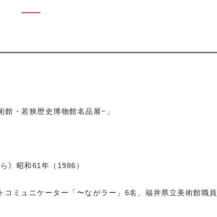
術館・若狭歴史博物館名品展−」
から》昭和
61
年（
1986
）
トコミュニケーター「〜ながラー」
6
名、福井県立美術館職