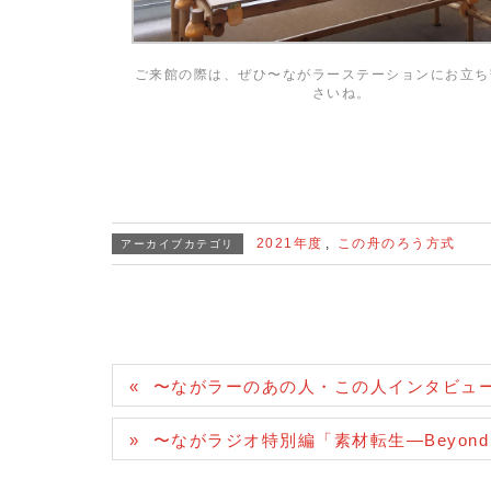
ご来館の際は、ぜひ〜ながラーステーションにお立ち
さいね。
2021年度
,
この舟のろう方式
アーカイブカテゴリ
〜ながラーのあの人・この人インタビュー vo
〜ながラジオ特別編「素材転生―Beyond t