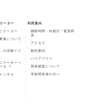
ケーター
利用案内
ニケーター
開館時間・休館日・観覧料
金
募集について
）
アクセス
」の活動イメ
館内案内
バリアフリー
ニケーターっ
団体鑑賞について
ーネ ？
学校関係者の方へ
ャンネル