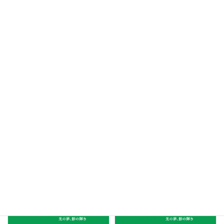
「PARALLEL MODE:オディロ
【美術講座】「オディロン・ルド
ン・ルドン －光の夢、影の輝き
ンと日本」
－」×ナンヤローネ アートツアー
2024年11月17日
日
2024年11月24日
日
14時00分～15時00分
14時00分～15時30分
PARALLEL_MODE_オディロン・ルド
PARALLEL_MODE_オディロン・ルド
ン
PARALLEL MODE
ン
PARALLEL MODE