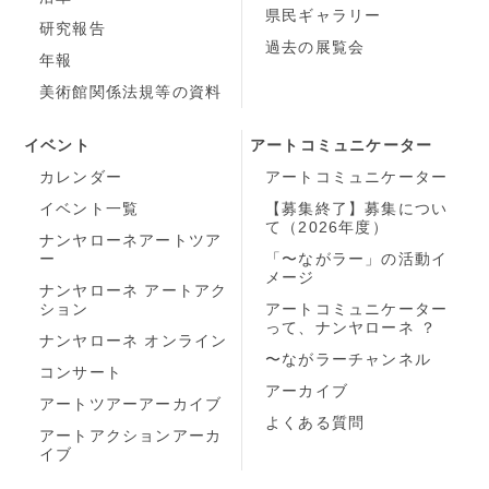
県民ギャラリー
研究報告
過去の展覧会
年報
美術館関係法規等の資料
イベント
アートコミュニケーター
カレンダー
アートコミュニケーター
イベント一覧
【募集終了】募集につい
て（2026年度）
ナンヤローネアートツア
ー
「〜ながラー」の活動イ
メージ
ナンヤローネ アートアク
ション
アートコミュニケーター
って、ナンヤローネ ？
ナンヤローネ オンライン
〜ながラーチャンネル
コンサート
アーカイブ
アートツアーアーカイブ
よくある質問
アートアクションアーカ
イブ