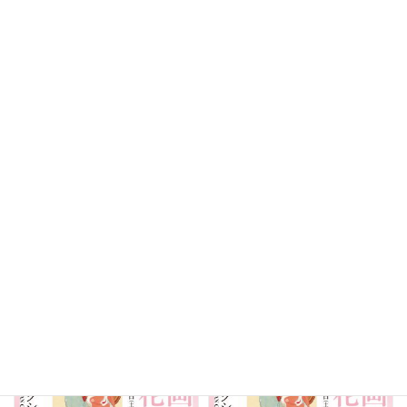
培広庵コレクション
培広庵コレクション
培広庵コレクション 美人画の雪
培広庵コレクション 美人画の雪
月花｜ナンヤローネ アートツアー
月花｜宵の口鑑賞会
2025年5月18日
日
2025年5月16日
金
14時00分～15時30分
18時30分～19時00分
培広庵コレクション
培広庵コレクション