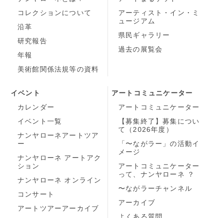
コレクションについて
アーティスト・イン・ミ
ュージアム
沿革
県民ギャラリー
研究報告
過去の展覧会
年報
美術館関係法規等の資料
イベント
アートコミュニケーター
カレンダー
アートコミュニケーター
イベント一覧
【募集終了】募集につい
て（2026年度）
ナンヤローネアートツア
ー
「〜ながラー」の活動イ
メージ
ナンヤローネ アートアク
ション
アートコミュニケーター
って、ナンヤローネ ？
ナンヤローネ オンライン
〜ながラーチャンネル
コンサート
アーカイブ
アートツアーアーカイブ
よくある質問