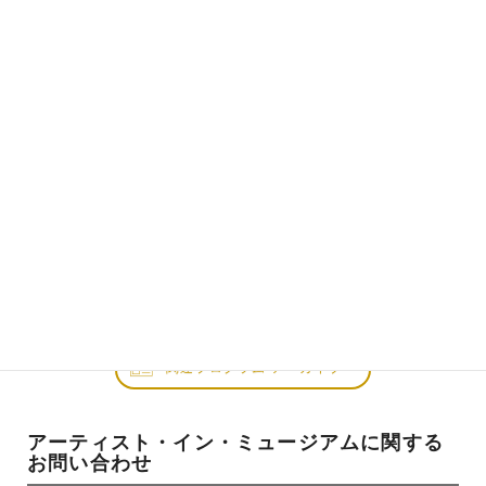
AiM Vol.11 横山奈美 関連プロ
グラム「forever」を描く
2021年12月19日
日
～12月26
日
日
13時30分～15時00分
関連プログラム アーカイブ
アーティスト・イン・ミュージアムに関する
お問い合わせ