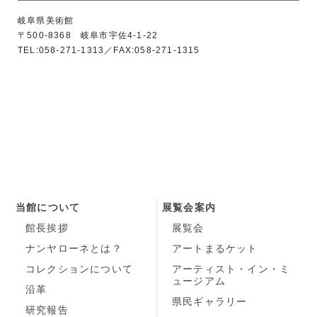
岐阜県美術館
〒500‐8368 岐阜市宇佐4‐1‐22
TEL:058-271-1313／FAX:058-271-1315
当館について
展覧会案内
館長挨拶
展覧会
ナンヤローネとは？
アートまるケット
コレクションについて
アーティスト・イン・ミ
ュージアム
沿革
県民ギャラリー
研究報告