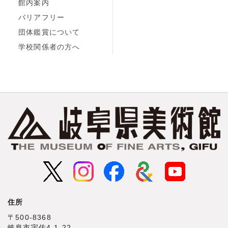
館内案内
バリアフリー
団体鑑賞について
学校関係者の方へ
住所
〒500‐8368
岐阜市宇佐4‐1‐22