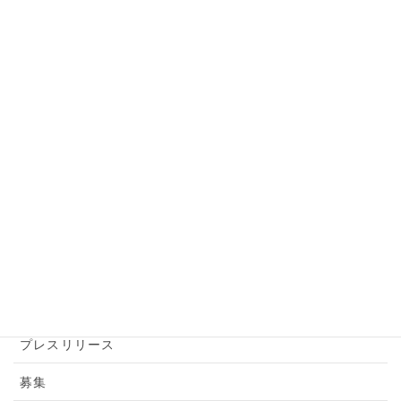
2023年11月30日（木）12月3日（日）林武史《石間》体験会
を開催します
カテゴリー
アーカイブ
アートアクション
アートツアー
お知らせ
トピックス
プレスリリース
募集