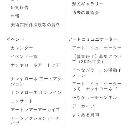
県民ギャラリー
研究報告
過去の展覧会
年報
美術館関係法規等の資料
イベント
アートコミュニケーター
カレンダー
アートコミュニケーター
イベント一覧
【募集終了】募集につい
て（2026年度）
ナンヤローネアートツア
ー
「〜ながラー」の活動イ
メージ
ナンヤローネ アートアク
ション
アートコミュニケーター
って、ナンヤローネ ？
ナンヤローネ オンライン
〜ながラーチャンネル
コンサート
アーカイブ
アートツアーアーカイブ
よくある質問
アートアクションアーカ
イブ