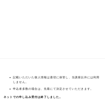
コネクターを元に感じたことをスケッチに表します。作品の鑑賞か
ら、どんな表現が生まれるでしょうか？
※アートツアーでは、対象展示などに合わせてスペシャルなコネクタ
ーやスケッチ方法が登場することも！
記載いただいた個人情報は適切に保管し、当講座以外には利用
しません。
申込者多数の場合は、先着にて決定させていただきます。
ネットでの申し込み受付は終了しました。