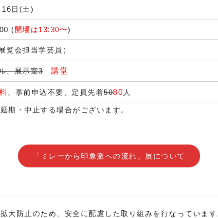
月16日(土)
00 (
開場は13:30〜
)
展覧会担当学芸員）
ル、展示室3
講堂
料
、事前申込不要、定員先着
50
80
人
、延期・中止する場合がございます。
「ミレーから印象派への流れ」展について
症拡大防止のため、安全に配慮した取り組みを行なっています