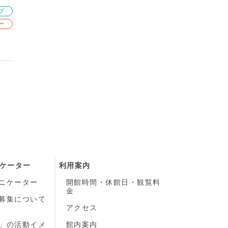
ブ
ー
ケーター
利用案内
ニケーター
開館時間・休館日・観覧料
金
募集について
）
アクセス
」の活動イメ
館内案内