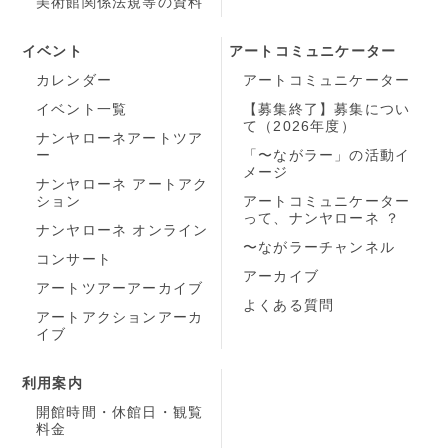
美術館関係法規等の資料
イベント
アートコミュニケーター
カレンダー
アートコミュニケーター
イベント一覧
【募集終了】募集につい
て（2026年度）
ナンヤローネアートツア
ー
「〜ながラー」の活動イ
メージ
ナンヤローネ アートアク
ション
アートコミュニケーター
って、ナンヤローネ ？
ナンヤローネ オンライン
〜ながラーチャンネル
コンサート
アーカイブ
アートツアーアーカイブ
よくある質問
アートアクションアーカ
イブ
利用案内
開館時間・休館日・観覧
料金