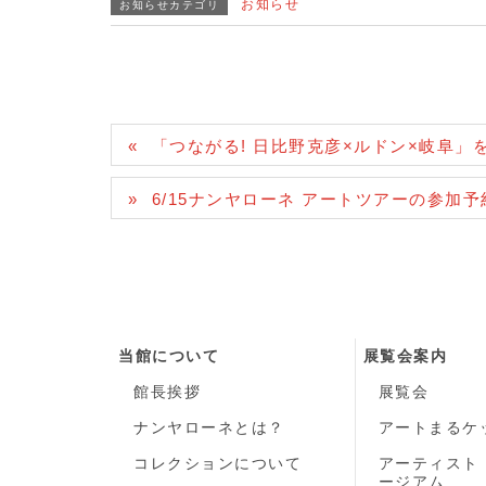
お知らせ
お知らせカテゴリ
「つながる! 日比野克彦×ルドン×岐阜」
6/15ナンヤローネ アートツアーの参加
当館について
展覧会案内
館長挨拶
展覧会
ナンヤローネとは？
アートまるケ
コレクションについて
アーティスト
ージアム