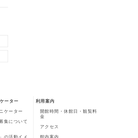
ケーター
利用案内
ニケーター
開館時間・休館日・観覧料
金
募集について
）
アクセス
」の活動イメ
館内案内